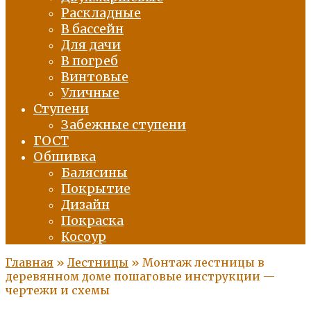
Раскладные
В бассейн
Для дачи
В погреб
Винтовые
Уличные
Ступени
Забежные ступени
ГОСТ
Обшивка
Балясины
Покрытие
Дизайн
Покраска
Косоур
Главная
»
Лестницы
»
Монтаж лестницы в
деревянном доме пошаговые инструкции —
чертежи и схемы