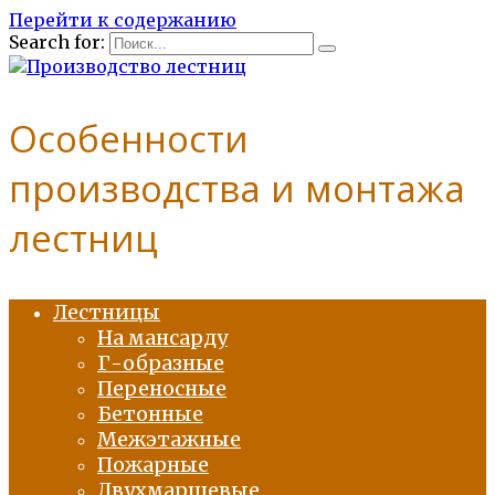
Перейти к содержанию
Search for:
Особенности
производства и монтажа
лестниц
Лестницы
На мансарду
Г-образные
Переносные
Бетонные
Межэтажные
Пожарные
Двухмаршевые