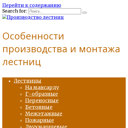
Перейти к содержанию
Search for:
Особенности
производства и монтажа
лестниц
Лестницы
На мансарду
Г-образные
Переносные
Бетонные
Межэтажные
Пожарные
Двухмаршевые