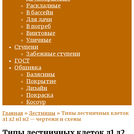
Раскладные
В бассейн
Для дачи
В погреб
Винтовые
Уличные
Ступени
Забежные ступени
ГОСТ
Обшивка
Балясины
Покрытие
Дизайн
Покраска
Косоур
Главная
»
Лестницы
»
Типы лестничных клеток
л1 л2 н1 н2 — чертежи и схемы
Типы лестничных клеток л1 л2