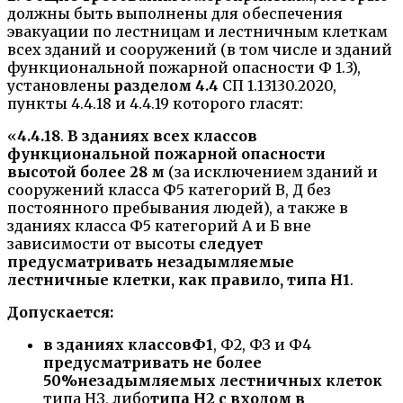
должны быть выполнены для обеспечения
эвакуации по лестницам и лестничным клеткам
всех зданий и сооружений (в том числе и зданий
функциональной пожарной опасности Ф 1.3),
установлены
разделом 4.4
СП 1.13130.2020,
пункты 4.4.18 и 4.4.19 которого гласят:
«
4.4.18
.
В зданиях всех классов
функциональной пожарной опасности
высотой более 28 м
(за исключением зданий и
сооружений класса Ф5 категорий В, Д без
постоянного пребывания людей), а также в
зданиях класса Ф5 категорий А и Б вне
зависимости от высоты
следует
предусматривать незадымляемые
лестничные клетки, как правило, типа H1
.
Допускается:
в зданиях классов
Ф1
, Ф2, ФЗ и Ф4
предусматривать не более
50%
незадымляемых лестничных клеток
типа НЗ, либо
типа Н2
с входом в