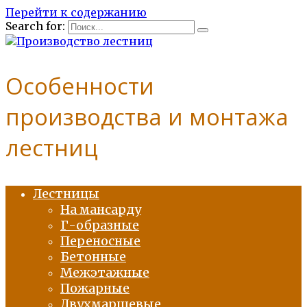
Перейти к содержанию
Search for:
Особенности
производства и монтажа
лестниц
Лестницы
На мансарду
Г-образные
Переносные
Бетонные
Межэтажные
Пожарные
Двухмаршевые