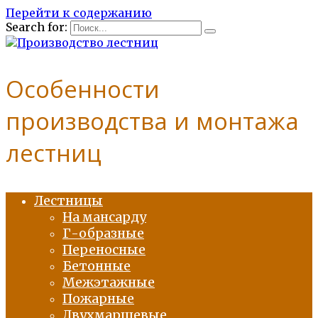
Перейти к содержанию
Search for:
Особенности
производства и монтажа
лестниц
Лестницы
На мансарду
Г-образные
Переносные
Бетонные
Межэтажные
Пожарные
Двухмаршевые