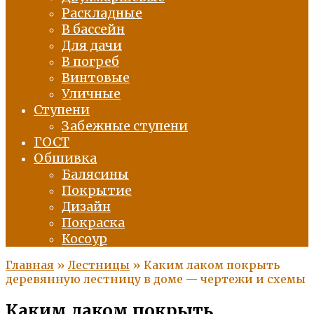
Раскладные
В бассейн
Для дачи
В погреб
Винтовые
Уличные
Ступени
Забежные ступени
ГОСТ
Обшивка
Балясины
Покрытие
Дизайн
Покраска
Косоур
Главная
»
Лестницы
»
Каким лаком покрыть
деревянную лестницу в доме — чертежи и схемы
Каким лаком покрыть