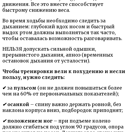
движения. Все это вместе способствует
быстрому снижению веса.
Во время ходьбы необходимо следить за
дыханием: глубокий вдох носом и быстрый
выдох ртом должны выполняться так часто,
чтобы оставалась возможность разговаривать.
НЕЛЬЗЯ допускать сильной одышки,
прерывистого дыхания, апноэ (временных
остановок дыхания от усталости).
Чтобы тренировки вели к похудению и несли
пользу, нужно следить:
✔
за
пульсом
(он не должен повышаться более
чем на 60% от первоначальных показателей);
✔
осанкой
– спину важно держать ровной, без
наклона корпуса вниз, подбородок приподнят;
✔
положением ног
– при подъеме колено
должно сгибаться под углом 90 градусов, опора