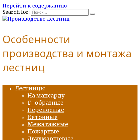
Перейти к содержанию
Search for:
Особенности
производства и монтажа
лестниц
Лестницы
На мансарду
Г-образные
Переносные
Бетонные
Межэтажные
Пожарные
Двухмаршевые