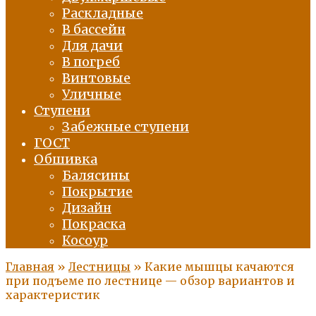
Раскладные
В бассейн
Для дачи
В погреб
Винтовые
Уличные
Ступени
Забежные ступени
ГОСТ
Обшивка
Балясины
Покрытие
Дизайн
Покраска
Косоур
Главная
»
Лестницы
»
Какие мышцы качаются
при подъеме по лестнице — обзор вариантов и
характеристик