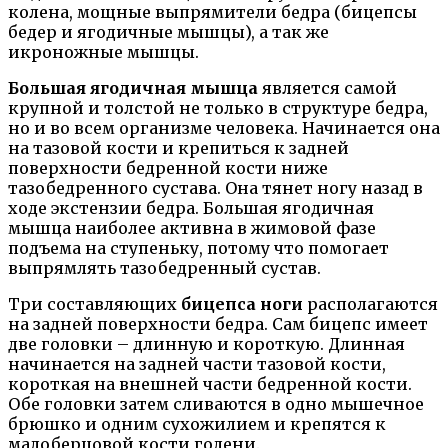
колена, мощные выпрямители бедра (бицепсы
бедер и ягодичные мышцы), а так же
икроножные мышцы.
Большая ягодичная мышца
является самой
крупной и толстой не только в структуре бедра,
но и во всем организме человека. Начинается она
на тазовой кости и крепиться к задней
поверхности бедренной кости ниже
тазобедренного сустава. Она тянет ногу назад в
ходе экстензии бедра. Большая ягодичная
мышца наиболее активна в жимовой фазе
подъема на ступеньку, потому что помогает
выпрямлять тазобедренный сустав.
Три составляющих
бицепса ноги
располагаются
на задней поверхности бедра. Сам бицепс имеет
две головки – длинную и короткую. Длинная
начинается на задней части тазовой кости,
короткая на внешней части бедренной кости.
Обе головки затем сливаются в одно мышечное
брюшко и одним сухожилием и крепятся к
малоберцовой кости голени.