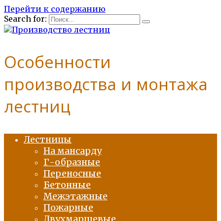
Перейти к содержанию
Search for:
Особенности
производства и монтажа
лестниц
Лестницы
На мансарду
Г-образные
Переносные
Бетонные
Межэтажные
Пожарные
Двухмаршевые