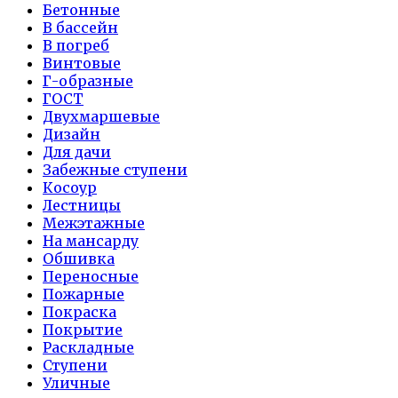
Бетонные
В бассейн
В погреб
Винтовые
Г-образные
ГОСТ
Двухмаршевые
Дизайн
Для дачи
Забежные ступени
Косоур
Лестницы
Межэтажные
На мансарду
Обшивка
Переносные
Пожарные
Покраска
Покрытие
Раскладные
Ступени
Уличные