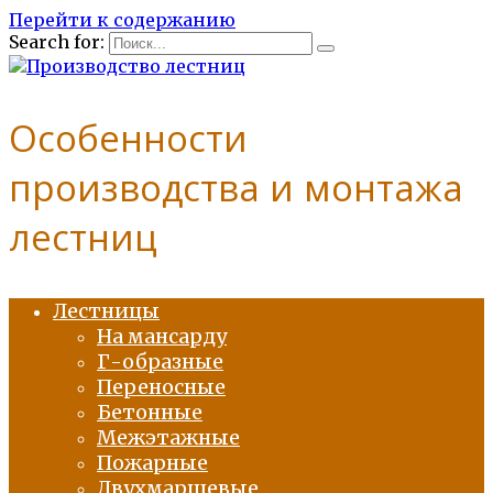
Перейти к содержанию
Search for:
Особенности
производства и монтажа
лестниц
Лестницы
На мансарду
Г-образные
Переносные
Бетонные
Межэтажные
Пожарные
Двухмаршевые