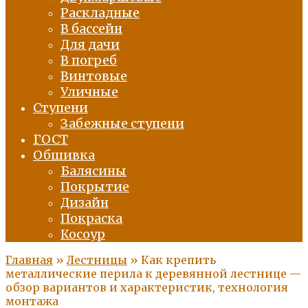
Раскладные
В бассейн
Для дачи
В погреб
Винтовые
Уличные
Ступени
Забежные ступени
ГОСТ
Обшивка
Балясины
Покрытие
Дизайн
Покраска
Косоур
Главная
»
Лестницы
»
Как крепить
металлические перила к деревянной лестнице —
обзор вариантов и характеристик, технология
монтажа