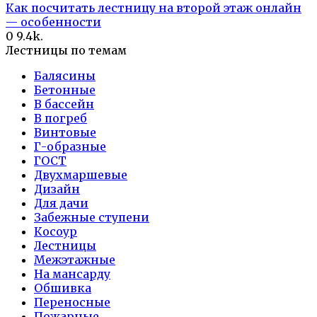
Как посчитать лестницу на второй этаж онлайн
— особенности
0
9.4k.
Лестницы по темам
Балясины
Бетонные
В бассейн
В погреб
Винтовые
Г-образные
ГОСТ
Двухмаршевые
Дизайн
Для дачи
Забежные ступени
Косоур
Лестницы
Межэтажные
На мансарду
Обшивка
Переносные
Пожарные