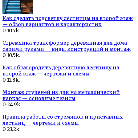
Как сделать подсветку лестницы на второй этаж
— обзор вариантов и характеристик
0
10.7k.
Стремянка трансформер деревянная для дома
своими руками — виды конструкций и монтаж
0
10.5k.
Как облагородить деревянную лестницу на
второй этаж — чертежи и схемы
0
11.8k.
Монтаж ступеней из дпк на металлический
каркас — основные тезисы
0
24.9k.
Правила работы со стремянок и приставных
лестниц — чертежи и схемы
0
23.2k.