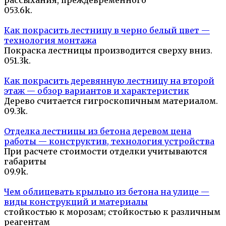
рассыхания, преждевременного
0
53.6k.
Как покрасить лестницу в черно белый цвет —
технология монтажа
Покраска лестницы производится сверху вниз.
0
51.3k.
Как покрасить деревянную лестницу на второй
этаж — обзор вариантов и характеристик
Дерево считается гигроскопичным материалом.
0
9.3k.
Отделка лестницы из бетона деревом цена
работы — конструктив, технология устройства
При расчете стоимости отделки учитываются
габариты
0
9.9k.
Чем облицевать крыльцо из бетона на улице —
виды конструкций и материалы
стойкостью к морозам; стойкостью к различным
реагентам