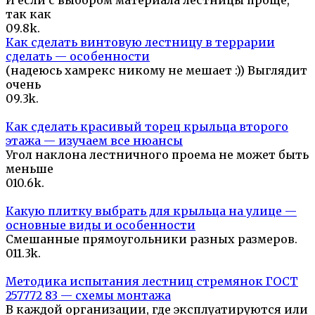
И если с выбором материала лестницы проще,
так как
0
9.8k.
Как сделать винтовую лестницу в террарии
сделать — особенности
(надеюсь хамрекс никому не мешает :)) Выглядит
очень
0
9.3k.
Как сделать красивый торец крыльца второго
этажа — изучаем все нюансы
Угол наклона лестничного проема не может быть
меньше
0
10.6k.
Какую плитку выбрать для крыльца на улице —
основные виды и особенности
Смешанные прямоугольники разных размеров.
0
11.3k.
Методика испытания лестниц стремянок ГОСТ
257772 83 — схемы монтажа
В каждой организации, где эксплуатируются или