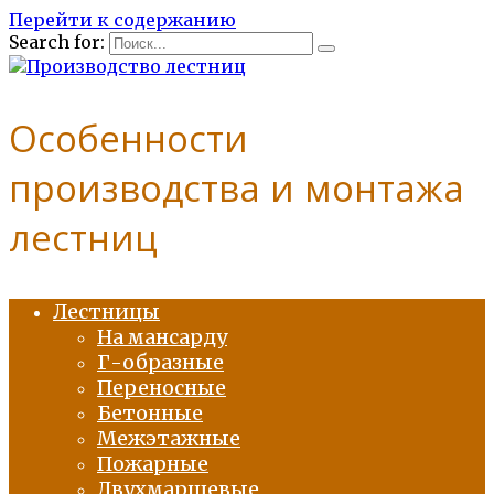
Перейти к содержанию
Search for:
Особенности
производства и монтажа
лестниц
Лестницы
На мансарду
Г-образные
Переносные
Бетонные
Межэтажные
Пожарные
Двухмаршевые