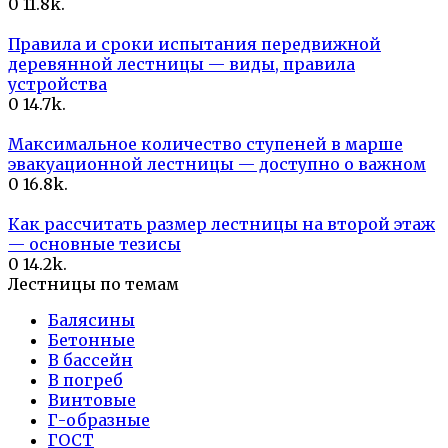
0
11.8k.
Правила и сроки испытания передвижной
деревянной лестницы — виды, правила
устройства
0
14.7k.
Максимальное количество ступеней в марше
эвакуационной лестницы — доступно о важном
0
16.8k.
Как рассчитать размер лестницы на второй этаж
— основные тезисы
0
14.2k.
Лестницы по темам
Балясины
Бетонные
В бассейн
В погреб
Винтовые
Г-образные
ГОСТ