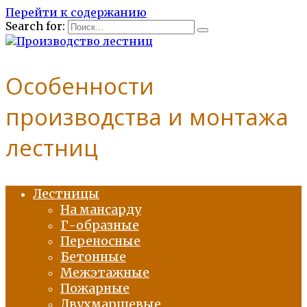
Перейти к содержанию
Search for:
Особенности
производства и монтажа
лестниц
Лестницы
На мансарду
Г-образные
Переносные
Бетонные
Межэтажные
Пожарные
Двухмаршевые