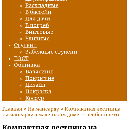
Раскладные
В бассейн
Для дачи
В погреб
Винтовые
Уличные
Ступени
Забежные ступени
ГОСТ
Обшивка
Балясины
Покрытие
Дизайн
Покраска
Косоур
Главная
»
На мансарду
»
Компактная лестница
на мансарду в маленьком доме — особенности
Компактная лестница на